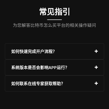
常见指引
为您解答比特币怎么买平台的相关操作疑问
如何快速完成开户流程？
只需访问“极速注册”页面，填写基础信息并验证，
系统版本是否会影响APP运行？
随后设定安全等级较高的密码即可。强烈建议开启
双重身份认证。
比特币怎么买完美兼容目前市面上的主流硬件与系
如何联系在线专家获取帮助？
统版本。为了最佳安全性与流畅度，建议使用更新
版本，并从本官网获取正版包。
平台提供全天候客服系统，您可以通过即时聊天、
知识手册或提交反馈单来解决问题。页面右下角有